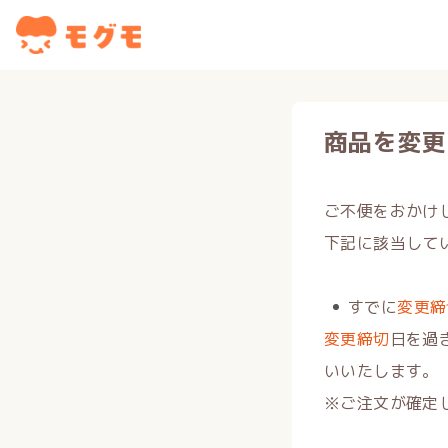
商品を変更
ご不便をおかけ
下記に該当して
すでに
変更締
変更締切
日を過
いいたします。
※ご注文が確定